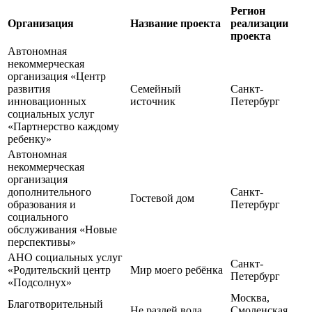
Регион
Организация
Название проекта
реализации
проекта
Автономная
некоммерческая
организация «Центр
развития
Семейный
Санкт-
инновационных
источник
Петербург
социальных услуг
«Партнерство каждому
ребенку»
Автономная
некоммерческая
организация
дополнительного
Санкт-
Гостевой дом
образования и
Петербург
социального
обслуживания «Новые
перспективы»
АНО социальных услуг
Санкт-
«Родительский центр
Мир моего ребёнка
Петербург
«Подсолнух»
Москва,
Благотворительный
Не разлей вода
Смоленская