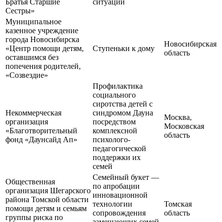
Братья Старшие
ситуации
Сестры»
Муниципальное
казенное учреждение
города Новосибирска
Новосибирская
«Центр помощи детям,
Ступеньки к дому
область
оставшимся без
попечения родителей,
«Созвездие»
Профилактика
социального
сиротства детей с
Некоммерческая
синдромом Дауна
Москва,
организация
посредством
Московская
«Благотворительный
комплексной
область
фонд «Даунсайд Ап»
психолого-
педагогической
поддержки их
семей
Семейный букет —
Общественная
по апробации
организация Шегарского
инновационной
района Томской области
технологии
Томская
помощи детям и семьям
сопровождения
область
группы риска по
замещающих семей