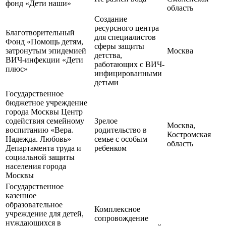
фонд «Дети наши»
область
Создание
ресурсного центра
Благотворительный
для специалистов
Фонд «Помощь детям,
сферы защиты
затронутым эпидемией
Москва
детства,
ВИЧ-инфекции «Дети
работающих с ВИЧ-
плюс»
инфицированными
детьми
Государственное
бюджетное учреждение
города Москвы Центр
содействия семейному
Зрелое
Москва,
воспитанию «Вера.
родительство в
Костромская
Надежда. Любовь»
семье с особым
область
Департамента труда и
ребенком
социальной защиты
населения города
Москвы
Государственное
казенное
образовательное
Комплексное
учреждение для детей,
сопровождение
нуждающихся в