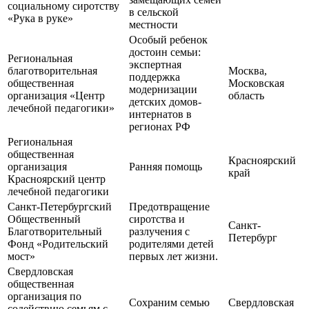
социальному сиротству
в сельской
«Рука в руке»
местности
Особый ребенок
достоин семьи:
Региональная
экспертная
благотворительная
Москва,
поддержка
общественная
Московская
модернизации
организация «Центр
область
детских домов-
лечебной педагогики»
интернатов в
регионах РФ
Региональная
общественная
Красноярский
организация
Ранняя помощь
край
Красноярский центр
лечебной педагогики
Санкт-Петербургский
Предотвращение
Общественный
сиротства и
Санкт-
Благотворительный
разлучения с
Петербург
Фонд «Родительский
родителями детей
мост»
первых лет жизни.
Свердловская
общественная
организация по
Сохраним семью
Свердловская
содействию семьям с