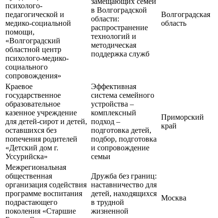
замещающих семей
психолого-
в Волгоградской
педагогической и
Волгоградская
области:
медико-социальной
область
распространение
помощи,
технологий и
«Волгоградский
методическая
областной центр
поддержка служб
психолого-медико-
социального
сопровождения»
Краевое
Эффективная
государственное
система семейного
образовательное
устройства –
казенное учреждение
комплексный
Приморский
для детей-сирот и детей,
подход –
край
оставшихся без
подготовка детей,
попечения родителей
подбор, подготовка
«Детский дом г.
и сопровождение
Уссурийска»
семьи
Межрегиональная
общественная
Дружба без границ:
организация содействия
наставничество для
программе воспитания
детей, находящихся
Москва
подрастающего
в трудной
поколения «Старшие
жизненной