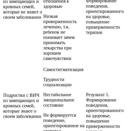
Формирование
отношения к
из замещающих и
поведения,
здоровью
кровных семей,
ориентированного
которые не знают о
Низкая
на здоровье,
своем заболевании
приверженность
повышение
лечению, т.к.
приверженности
ребенок не
терапии
понимает зачем
принимать
лекарства при
хорошем
самочувствии
Самостигматизация
Трудности
социализации
Нестабильное
Результат 1.
Подростки с ВИЧ
эмоциональное
Формирование
из замещающих и
состояние
поведения,
кровных семей,
ориентированного
которые знают о
Не формируется
на здоровье,
своем заболевании
поведение,
повышение
ориентированное на
приверженности
здоровье,