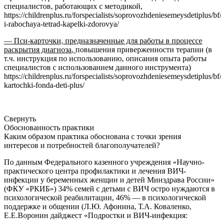
специалистов, работающих с методикой,
https://childrenplus.ru/forspecialists/soprovozhdeniesemeysdetiplus/bf
i-rabochaya-tetrad-kapelki-zdorovya/
— Пси-карточки, предназначенные для работы в процессе
раскрытия диагноза
,
повышения приверженности терапии (в
т.ч. инструкция по использованию, описания опыта работы
специалистов с использованием данного инструмента)
https://childrenplus.ru/forspecialists/soprovozhdeniesemeysdetiplus/bf/
kartochki-fonda-deti-plus/
Свернуть
Обоснованность практики
Каким образом практика обоснована с точки зрения
интересов и потребностей благополучателей?
По данным Федерального казенного учреждения «Научно-
практического центра профилактики и лечения ВИЧ-
инфекции у беременных женщин и детей Минздрава России»
(ФКУ «РКИБ») 34% семей с детьми с ВИЧ остро нуждаются в
психологической реабилитации, 46% — в психологической
поддержке и общении (Л.Ю. Афонина, Т.А. Коваленко,
Е.Е.Воронин дайджест «Подростки и ВИЧ-инфекция: