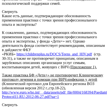
психологической поддержки семей.
Свернуть
Какие есть данные, подтверждающие обоснованность
применения практики с точки зрения профессионального
опыта и экспертизы?
К сожалению, данных, подтверждающих обоснованность
применения практики с точки зрения профессионального
опыта и экспертизы, у фонда «Дети+» нет. Однако
деятельность фонда соответствует рекомендациям, описанным
в дайджесте ФКУ
«РКИБ»
https://childrenplus.ru/DOCS/Teens_and_HIV.pdf
(стр.
30-31), а также не противоречит принципам, описанным в
зарубежных описаниях организации услуг семьям,
воспитывающим детей, живущих с ВИЧ
(Приложение 1).
Также практика БФ «Дети+» не противоречит Клиническому
протоколу лечения и помощи при ВИЧ-инфекции у детей
(
Клинический протокол для Европейского региона ВОЗ
(обновленная версия 2012 г.,стр.18-22),
http://www.euro.who.int/__data/assets/pdf_file/0004/168394/Paediatr
Protocol11-RU-2012-06-27.pdf?ua=1
Свернуть