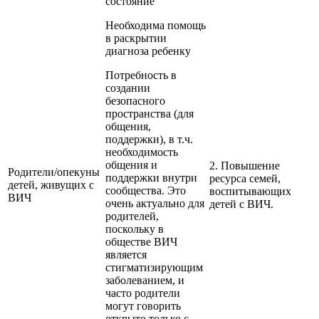
состояние
Необходима помощь
в раскрытии
диагноза ребенку
Потребность в
создании
безопасного
пространства (для
общения,
поддержки), в т.ч.
необходимость
общения и
2. Повышение
Родители/опекуны
поддержки внутри
ресурса семей,
детей, живущих с
сообщества. Это
воспитывающих
ВИЧ
очень актуально для
детей с ВИЧ.
родителей,
поскольку в
обществе ВИЧ
является
стигматизирующим
заболеванием, и
часто родители
могут говорить
открыто только с