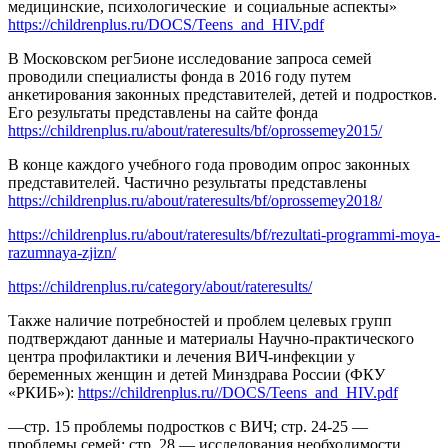
медицинские, психологические и социальные аспекты»
https://childrenplus.ru/DOCS/Teens_and_HIV.pdf
В Московском рег5ионе исследование запроса семей
проводили специалисты фонда в 2016 году путем
анкетирования законных представителей, детей и подростков.
Его результаты представлены на сайте фонда
https://childrenplus.ru/about/rateresults/bf/oprossemey2015/
В конце каждого учебного года проводим опрос законных
представителей. Частично результаты представлены
https://childrenplus.ru/about/rateresults/bf/oprossemey2018/
https://childrenplus.ru/about/rateresults/bf/rezultati-programmi-moya-
razumnaya-zjizn/
https://childrenplus.ru/category/about/rateresults/
Также наличие потребностей и проблем целевых групп
подтверждают данные и материалы Научно-практического
центра профилактики и лечения ВИЧ-инфекции у
беременных женщин и детей Минздрава России (ФКУ
«РКИБ»):
https://childrenplus.ru//DOCS/Teens_and_HIV.pdf
—стр. 15 проблемы подростков с ВИЧ; стр. 24-25 —
проблемы семей; стр. 28 — исследования необходимости