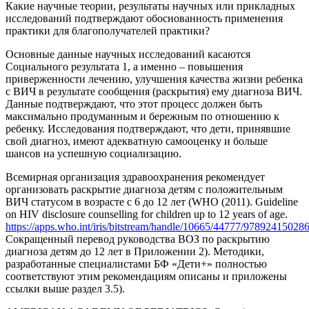
Какие научные теории, результаты научных или прикладных
исследований подтверждают обоснованность применения
практики для благополучателей практики?
Основные данные научных исследований касаются
Социального результата 1, а именно – повышения
приверженности лечению, улучшения качества жизни ребенка
с ВИЧ в результате сообщения (раскрытия) ему диагноза ВИЧ.
Данные подтверждают, что этот процесс должен быть
максимально продуманным и бережным по отношению к
ребенку. Исследования подтверждают, что дети, принявшие
свой диагноз, имеют адекватную самооценку и больше
шансов на успешную социализацию.
Всемирная организация здравоохранения рекомендует
организовать раскрытие диагноза детям с положительным
ВИЧ статусом в возрасте с 6 до 12 лет (WHO (2011). Guideline
on HIV disclosure counselling for children up to 12 years of age.
https://apps.who.int/iris/bitstream/handle/10665/44777/97892415028
Сокращенный перевод руководства ВОЗ по раскрытию
диагноза детям до 12 лет в Приложении 2). Методики,
разработанные специалистами БФ «Дети+» полностью
соответствуют этим рекомендациям описаны и приложены
ссылки выше раздел 3.5).