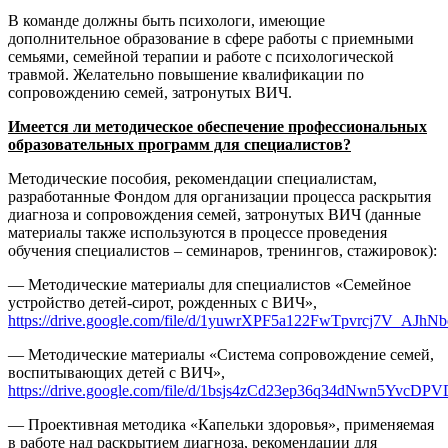
В команде должны быть психологи, имеющие
дополнительное образование в сфере работы с приемными
семьями, семейной терапии и работе с психологической
травмой. Желательно повышение квалификации по
сопровождению семей, затронутых ВИЧ.
Имеется ли методическое обеспечение профессиональных
образовательных программ для специалистов?
Методические пособия, рекомендации специалистам,
разработанные Фондом для организации процесса раскрытия
диагноза и сопровождения семей, затронутых ВИЧ (данные
материалы также используются в процессе проведения
обучения специалистов – семинаров, тренингов, стажировок):
— Методические материалы для специалистов «Семейное
устройство детей-сирот, рожденных с ВИЧ»,
https://drive.google.com/file/d/1yuwrXPF5a122FwTpvrcj7V_AJhN
— Методические материалы «Система сопровождение семей,
воспитывающих детей с ВИЧ»,
https://drive.google.com/file/d/1bsjs4zCd23ep36q34dNwn5YvcDP
— Проективная методика «Капельки здоровья», применяемая
в работе над раскрытием диагноза, рекомендации для